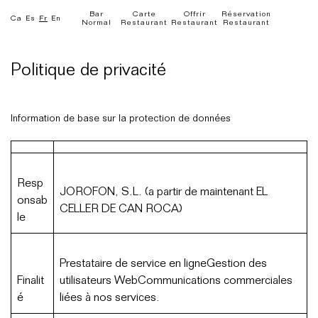
Bar
Carte
Offrir
Réservation
Ca
Es
Fr
En
Normal
Restaurant
Restaurant
Restaurant
Politique de privacité
Information de base sur la protection de données
Resp
JOROFON, S.L. (a partir de maintenant EL
onsab
CELLER DE CAN ROCA)
le
Prestataire de service en ligneGestion des
Finalit
utilisateurs WebCommunications commerciales
é
liées à nos services.