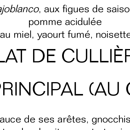
ajoblanco
, aux figues de saison
pomme acidulée
 au miel, yaourt fumé, noiset
LAT DE CULLIÈ
PRINCIPAL (AU 
, sauce de ses arêtes, gnocc