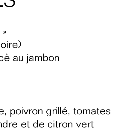
ES
 »
oire)
rcè au jambon
 poivron grillé, tomates
dre et de citron vert