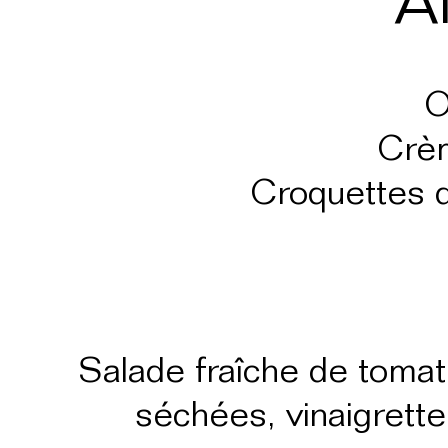
A
O
Crèm
Croquettes d
Salade fraîche de tomat
séchées, vinaigrette