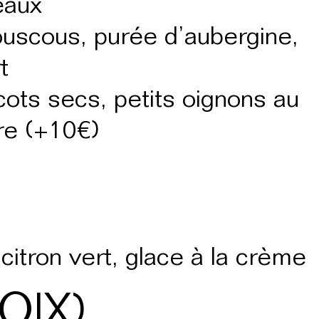
eaux
couscous, purée d’aubergine,
t
cots secs, petits oignons au
re (+10€)
citron vert, glace à la crème
OIX)