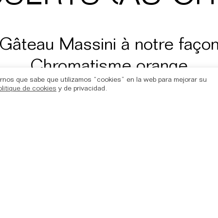
Gâteau Massini à notre faço
Chromatisme orange
rnos que sabe que utilizamos “cookies” en la web para mejorar su
olitique de cookies
y de privacidad.
in, eau, cafés et infusions inc
75€
*Menu pour l’ensemble de la table